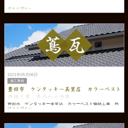
続きを読む>
2021年05月06日
施工事例
豊田市 ケンタッキー美里店 カラーベスト
修繕工事 色合わせ塗装
豊田市 ケンタッキー美里店 カラーベスト修繕工事 色
合わせ塗装
続きを読む>