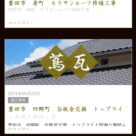
豊田市 寿町 モラサンルーフ修繕工事
豊田市 寿町 モラサンルーフ修繕工事
続きを読む>
2021年05月21日
施工事例
豊田市 四郷町 谷板金交換 トップライ
ト雨漏り修繕工事
豊田市 四郷町 谷板金交換 トップライト雨漏り修繕工
事
続きを読む>