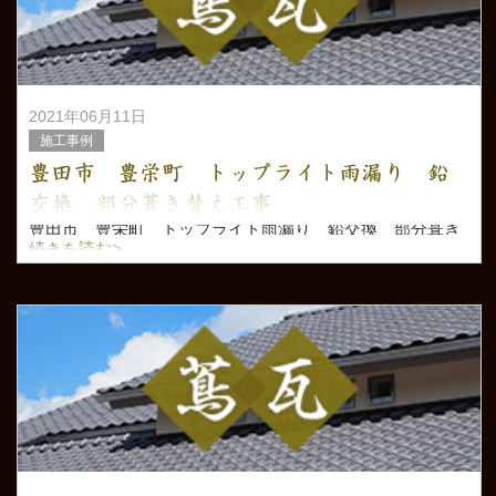
2021年06月11日
施工事例
豊田市 豊栄町 トップライト雨漏り 鉛
交換 部分葺き替え工事
豊田市 豊栄町 トップライト雨漏り 鉛交換 部分葺き
替え工事
続きを読む>